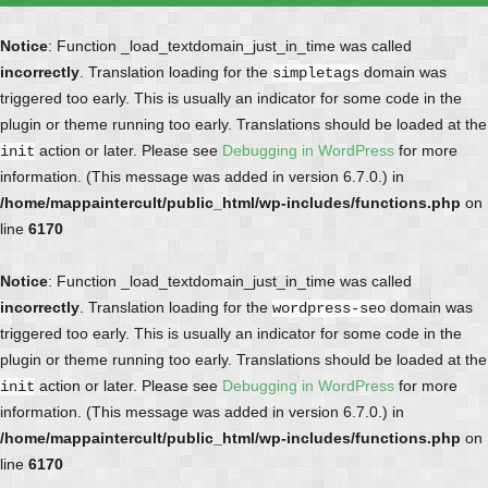
Notice
: Function _load_textdomain_just_in_time was called
incorrectly
. Translation loading for the
domain was
simpletags
triggered too early. This is usually an indicator for some code in the
plugin or theme running too early. Translations should be loaded at the
action or later. Please see
Debugging in WordPress
for more
init
information. (This message was added in version 6.7.0.) in
/home/mappaintercult/public_html/wp-includes/functions.php
on
line
6170
Notice
: Function _load_textdomain_just_in_time was called
incorrectly
. Translation loading for the
domain was
wordpress-seo
triggered too early. This is usually an indicator for some code in the
plugin or theme running too early. Translations should be loaded at the
action or later. Please see
Debugging in WordPress
for more
init
information. (This message was added in version 6.7.0.) in
/home/mappaintercult/public_html/wp-includes/functions.php
on
line
6170