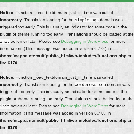
Notice
: Function _load_textdomain_just_in_time was called
incorrectly
. Translation loading for the
domain was
simpletags
triggered too early. This is usually an indicator for some code in the
plugin or theme running too early. Translations should be loaded at the
action or later. Please see
Debugging in WordPress
for more
init
information. (This message was added in version 6.7.0.) in
/home/mappaintercult/public_html/wp-includes/functions.php
on
line
6170
Notice
: Function _load_textdomain_just_in_time was called
incorrectly
. Translation loading for the
domain was
wordpress-seo
triggered too early. This is usually an indicator for some code in the
plugin or theme running too early. Translations should be loaded at the
action or later. Please see
Debugging in WordPress
for more
init
information. (This message was added in version 6.7.0.) in
/home/mappaintercult/public_html/wp-includes/functions.php
on
line
6170