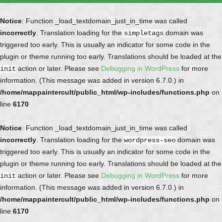
Notice
: Function _load_textdomain_just_in_time was called
incorrectly
. Translation loading for the
domain was
simpletags
triggered too early. This is usually an indicator for some code in the
plugin or theme running too early. Translations should be loaded at the
action or later. Please see
Debugging in WordPress
for more
init
information. (This message was added in version 6.7.0.) in
/home/mappaintercult/public_html/wp-includes/functions.php
on
line
6170
Notice
: Function _load_textdomain_just_in_time was called
incorrectly
. Translation loading for the
domain was
wordpress-seo
triggered too early. This is usually an indicator for some code in the
plugin or theme running too early. Translations should be loaded at the
action or later. Please see
Debugging in WordPress
for more
init
information. (This message was added in version 6.7.0.) in
/home/mappaintercult/public_html/wp-includes/functions.php
on
line
6170