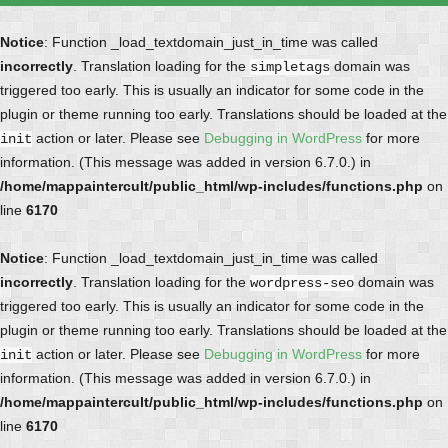
Notice
: Function _load_textdomain_just_in_time was called
incorrectly
. Translation loading for the
domain was
simpletags
triggered too early. This is usually an indicator for some code in the
plugin or theme running too early. Translations should be loaded at the
action or later. Please see
Debugging in WordPress
for more
init
information. (This message was added in version 6.7.0.) in
/home/mappaintercult/public_html/wp-includes/functions.php
on
line
6170
Notice
: Function _load_textdomain_just_in_time was called
incorrectly
. Translation loading for the
domain was
wordpress-seo
triggered too early. This is usually an indicator for some code in the
plugin or theme running too early. Translations should be loaded at the
action or later. Please see
Debugging in WordPress
for more
init
information. (This message was added in version 6.7.0.) in
/home/mappaintercult/public_html/wp-includes/functions.php
on
line
6170