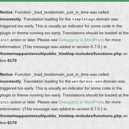
Notice
: Function _load_textdomain_just_in_time was called
incorrectly
. Translation loading for the
domain was
simpletags
triggered too early. This is usually an indicator for some code in the
plugin or theme running too early. Translations should be loaded at the
action or later. Please see
Debugging in WordPress
for more
init
information. (This message was added in version 6.7.0.) in
/home/mappaintercult/public_html/wp-includes/functions.php
on
line
6170
Notice
: Function _load_textdomain_just_in_time was called
incorrectly
. Translation loading for the
domain was
wordpress-seo
triggered too early. This is usually an indicator for some code in the
plugin or theme running too early. Translations should be loaded at the
action or later. Please see
Debugging in WordPress
for more
init
information. (This message was added in version 6.7.0.) in
/home/mappaintercult/public_html/wp-includes/functions.php
on
line
6170