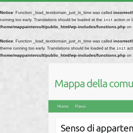
Notice
: Function _load_textdomain_just_in_time was called
incorrect
running too early. Translations should be loaded at the
action or 
init
/home/mappaintercult/public_html/wp-includes/functions.php
on 
Notice
: Function _load_textdomain_just_in_time was called
incorrect
theme running too early. Translations should be loaded at the
act
init
/home/mappaintercult/public_html/wp-includes/functions.php
on 
Mappa della comun
Home
Paesi
Senso di apparte