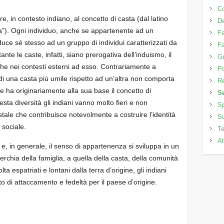
C
e, in contesto indiano, al concetto di casta (dal latino
D
ta”). Ogni individuo, anche se appartenente ad un
Fa
nduce sé stesso ad un gruppo di individui caratterizzati da
Fa
nte le caste, infatti, siano prerogativa dell’induismo, il
Ge
che nei contesti esterni ad esso. Contrariamente a
Po
di una casta più umile rispetto ad un’altra non comporta
Re
ale ha originariamente alla sua base il concetto di
S
esta diversità gli indiani vanno molto fieri e non
Sp
stale che contribuisce notevolmente a costruire l’identità
Su
 sociale.
Te
Al
 e, in generale, il senso di appartenenza si sviluppa in un
erchia della famiglia, a quella della casta, della comunità
lta espatriati e lontani dalla terra d’origine, gli indiani
o di attaccamento e fedeltà per il paese d’origine.