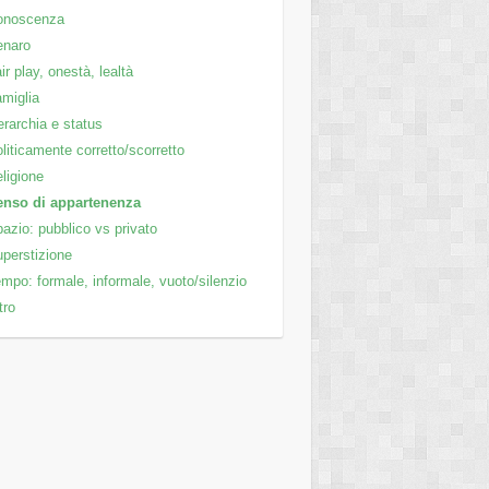
onoscenza
enaro
ir play, onestà, lealtà
miglia
rarchia e status
liticamente corretto/scorretto
ligione
enso di appartenenza
azio: pubblico vs privato
perstizione
mpo: formale, informale, vuoto/silenzio
tro