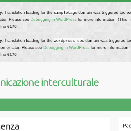
ly
. Translation loading for the
domain was triggered too earl
simpletags
later. Please see
Debugging in WordPress
for more information. (This 
line
6170
ly
. Translation loading for the
domain was triggered too 
wordpress-seo
ion or later. Please see
Debugging in WordPress
for more information.
line
6170
icazione interculturale
nenza
Pag