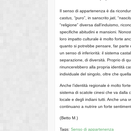
Il senso di appartenenza è da ricondurr
castus, “
puro”, in sanscrito
jati
, “nasci
“religione” diversa dall’induismo, rico
specifiche abitudini e mansioni. Nonosta
loro impatto culturale è molto forte an
quanto si potrebbe pensare, far parte 
un senso di inferiorità: il sistema cast
separazione, di diversità. Proprio di qu
rinuncerebbero alla propria identità ca
individuale del singolo, oltre che quella
Anche l’identità regionale è molto forte
sistema di scatole cinesi che va dalla c
locale e degli indiani tutti. Anche una vo
continuano a nutrire un forte sentiment
(Betto M.)
Tags:
Senso di appartenenza