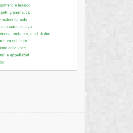
gomenti e lessico
petti grammaticali
rmale/informale
osse comunicative
torica, metafore, modi di dire
ruttura del testo
ono della voce
toli e appellativi
tro