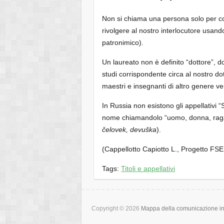
Non si chiama una persona solo per co
rivolgere al nostro interlocutore usan
patronimico).
Un laureato non è definito “dottore”, d
studi corrispondente circa al nostro dot
maestri e insegnanti di altro genere 
In Russia non esistono gli appellativi “
nome chiamandolo “uomo, donna, raga
čelovek, devuška
).
(Cappellotto Capiotto L., Progetto F
Tags:
Titoli e appellativi
Copyright © 2026
Mappa della comunicazione int