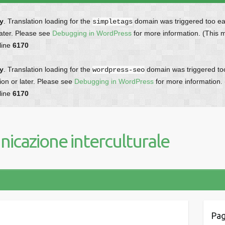
ly
. Translation loading for the
domain was triggered too earl
simpletags
later. Please see
Debugging in WordPress
for more information. (This 
line
6170
ly
. Translation loading for the
domain was triggered too 
wordpress-seo
ion or later. Please see
Debugging in WordPress
for more information.
line
6170
icazione interculturale
Pag