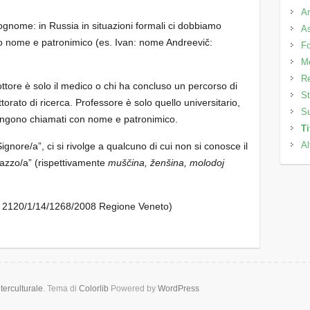
Ar
gnome: in Russia in situazioni formali ci dobbiamo
As
do nome e patronimico (es. Ivan: nome Andreevič:
Fo
M
Re
ottore è solo il medico o chi ha concluso un percorso di
St
torato di ricerca. Professore è solo quello universitario,
Su
vengono chiamati con nome e patronimico.
Ti
Al
Signore/a”, ci si rivolge a qualcuno di cui non si conosce il
zzo/a” (rispettivamente
muščina, ženšina, molodoj
SE 2120/1/14/1268/2008 Regione Veneto)
erculturale
. Tema di
Colorlib
Powered by
WordPress