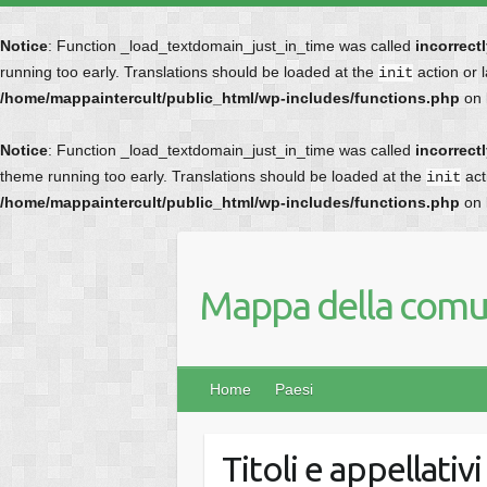
Notice
: Function _load_textdomain_just_in_time was called
incorrect
running too early. Translations should be loaded at the
action or 
init
/home/mappaintercult/public_html/wp-includes/functions.php
on 
Notice
: Function _load_textdomain_just_in_time was called
incorrect
theme running too early. Translations should be loaded at the
act
init
/home/mappaintercult/public_html/wp-includes/functions.php
on 
Mappa della comun
Home
Paesi
Titoli e appellativi