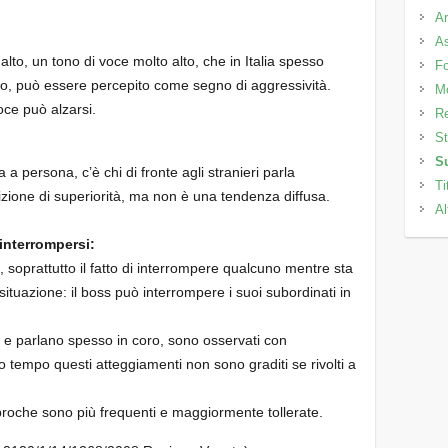
Ar
As
lto, un tono di voce molto alto, che in Italia spesso
Fo
o, può essere percepito come segno di aggressività.
M
voce può alzarsi.
Re
St
S
 a persona, c’è chi di fronte agli stranieri parla
Ti
zione di superiorità, ma non è una tendenza diffusa.
Al
 interrompersi:
 soprattutto il fatto di interrompere qualcuno mentre sta
ituazione: il boss può interrompere i suoi subordinati in
ono e parlano spesso in coro, sono osservati con
o tempo questi atteggiamenti non sono graditi se rivolti a
iproche sono più frequenti e maggiormente tollerate.