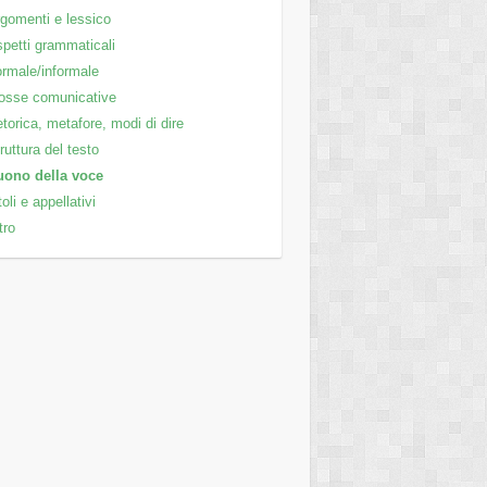
gomenti e lessico
petti grammaticali
rmale/informale
osse comunicative
torica, metafore, modi di dire
ruttura del testo
uono della voce
toli e appellativi
tro