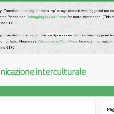
ly
. Translation loading for the
domain was triggered too earl
simpletags
later. Please see
Debugging in WordPress
for more information. (This 
line
6170
ly
. Translation loading for the
domain was triggered too 
wordpress-seo
ion or later. Please see
Debugging in WordPress
for more information.
line
6170
icazione interculturale
Pag