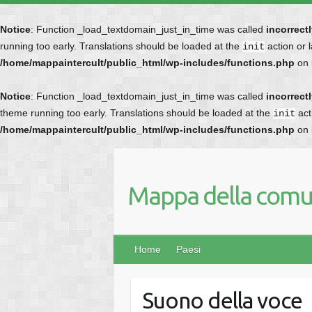
Notice
: Function _load_textdomain_just_in_time was called
incorrect
running too early. Translations should be loaded at the
action or 
init
/home/mappaintercult/public_html/wp-includes/functions.php
on 
Notice
: Function _load_textdomain_just_in_time was called
incorrect
theme running too early. Translations should be loaded at the
act
init
/home/mappaintercult/public_html/wp-includes/functions.php
on 
Mappa della comun
Home
Paesi
Suono della voce