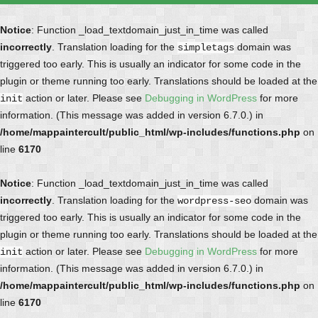
Notice
: Function _load_textdomain_just_in_time was called
incorrectly
. Translation loading for the
domain was
simpletags
triggered too early. This is usually an indicator for some code in the
plugin or theme running too early. Translations should be loaded at the
action or later. Please see
Debugging in WordPress
for more
init
information. (This message was added in version 6.7.0.) in
/home/mappaintercult/public_html/wp-includes/functions.php
on
line
6170
Notice
: Function _load_textdomain_just_in_time was called
incorrectly
. Translation loading for the
domain was
wordpress-seo
triggered too early. This is usually an indicator for some code in the
plugin or theme running too early. Translations should be loaded at the
action or later. Please see
Debugging in WordPress
for more
init
information. (This message was added in version 6.7.0.) in
/home/mappaintercult/public_html/wp-includes/functions.php
on
line
6170