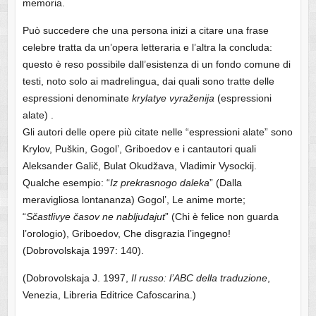
memoria.
Può succedere che una persona inizi a citare una frase
celebre tratta da un’opera letteraria e l’altra la concluda:
questo è reso possibile dall’esistenza di un fondo comune di
testi, noto solo ai madrelingua, dai quali sono tratte delle
espressioni denominate
krylatye vyraženija
(espressioni
alate) .
Gli autori delle opere più citate nelle “espressioni alate” sono
Krylov, Puškin, Gogol’, Griboedov e i cantautori quali
Aleksander Galič, Bulat Okudžava, Vladimir Vysockij.
Qualche esempio: “
Iz prekrasnogo daleka
” (Dalla
meravigliosa lontananza) Gogol’, Le anime morte;
“
Sčastlivye časov ne nabljudajut
” (Chi è felice non guarda
l’orologio), Griboedov, Che disgrazia l’ingegno!
(Dobrovolskaja 1997: 140).
(Dobrovolskaja J. 1997,
Il russo: l’ABC della traduzione
,
Venezia, Libreria Editrice Cafoscarina.)