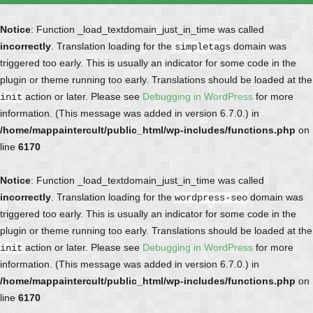
Notice
: Function _load_textdomain_just_in_time was called
incorrectly
. Translation loading for the
domain was
simpletags
triggered too early. This is usually an indicator for some code in the
plugin or theme running too early. Translations should be loaded at the
action or later. Please see
Debugging in WordPress
for more
init
information. (This message was added in version 6.7.0.) in
/home/mappaintercult/public_html/wp-includes/functions.php
on
line
6170
Notice
: Function _load_textdomain_just_in_time was called
incorrectly
. Translation loading for the
domain was
wordpress-seo
triggered too early. This is usually an indicator for some code in the
plugin or theme running too early. Translations should be loaded at the
action or later. Please see
Debugging in WordPress
for more
init
information. (This message was added in version 6.7.0.) in
/home/mappaintercult/public_html/wp-includes/functions.php
on
line
6170