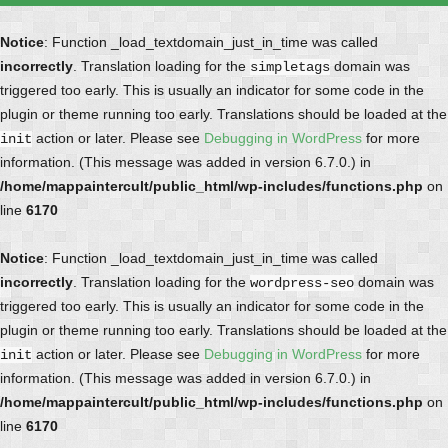
Notice
: Function _load_textdomain_just_in_time was called
incorrectly
. Translation loading for the
domain was
simpletags
triggered too early. This is usually an indicator for some code in the
plugin or theme running too early. Translations should be loaded at the
action or later. Please see
Debugging in WordPress
for more
init
information. (This message was added in version 6.7.0.) in
/home/mappaintercult/public_html/wp-includes/functions.php
on
line
6170
Notice
: Function _load_textdomain_just_in_time was called
incorrectly
. Translation loading for the
domain was
wordpress-seo
triggered too early. This is usually an indicator for some code in the
plugin or theme running too early. Translations should be loaded at the
action or later. Please see
Debugging in WordPress
for more
init
information. (This message was added in version 6.7.0.) in
/home/mappaintercult/public_html/wp-includes/functions.php
on
line
6170