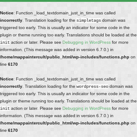
Notice
: Function _load_textdomain_just_in_time was called
incorrectly
. Translation loading for the
domain was
simpletags
triggered too early. This is usually an indicator for some code in the
plugin or theme running too early. Translations should be loaded at the
action or later. Please see
Debugging in WordPress
for more
init
information. (This message was added in version 6.7.0.) in
/home/mappaintercult/public_html/wp-includes/functions.php
on
line
6170
Notice
: Function _load_textdomain_just_in_time was called
incorrectly
. Translation loading for the
domain was
wordpress-seo
triggered too early. This is usually an indicator for some code in the
plugin or theme running too early. Translations should be loaded at the
action or later. Please see
Debugging in WordPress
for more
init
information. (This message was added in version 6.7.0.) in
/home/mappaintercult/public_html/wp-includes/functions.php
on
line
6170