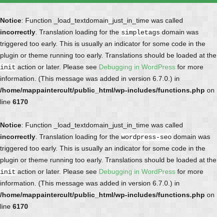
Notice
: Function _load_textdomain_just_in_time was called
incorrectly
. Translation loading for the
domain was
simpletags
triggered too early. This is usually an indicator for some code in the
plugin or theme running too early. Translations should be loaded at the
action or later. Please see
Debugging in WordPress
for more
init
information. (This message was added in version 6.7.0.) in
/home/mappaintercult/public_html/wp-includes/functions.php
on
line
6170
Notice
: Function _load_textdomain_just_in_time was called
incorrectly
. Translation loading for the
domain was
wordpress-seo
triggered too early. This is usually an indicator for some code in the
plugin or theme running too early. Translations should be loaded at the
action or later. Please see
Debugging in WordPress
for more
init
information. (This message was added in version 6.7.0.) in
/home/mappaintercult/public_html/wp-includes/functions.php
on
line
6170